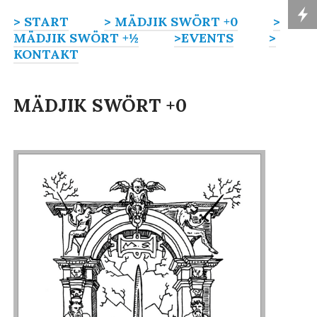
> START
> MÄDJIK SWÖRT +0
>
MÄDJIK SWÖRT +½
>EVENTS
>
KONTAKT
MÄDJIK SWÖRT +0