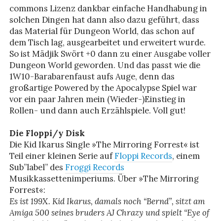
commons Lizenz dankbar einfache Handhabung in
solchen Dingen hat dann also dazu geführt, dass
das Material für Dungeon World, das schon auf
dem Tisch lag, ausgearbeitet und erweitert wurde.
So ist Mädjik Swört +0 dann zu einer Ausgabe voller
Dungeon World geworden. Und das passt wie die
1W10-Barabarenfaust aufs Auge, denn das
großartige Powered by the Apocalypse Spiel war
vor ein paar Jahren mein (Wieder-)Einstieg in
Rollen- und dann auch Erzählspiele. Voll gut!
Die Floppi/y Disk
Die Kid Ikarus Single »The Mirroring Forrest« ist
Teil einer kleinen Serie auf
Floppi Records
, einem
Sub”label” des
Froggi Records
Musikkassettenimperiums. Über »The Mirroring
Forrest«:
Es ist 199X. Kid Ikarus, damals noch “Bernd”, sitzt am
Amiga 500 seines bruders AJ Chrazy und spielt “Eye of